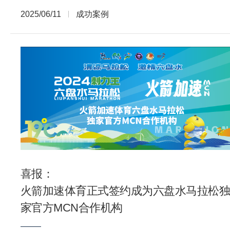
2025/06/11
成功案例
喜报：
火箭加速体育正式签约成为六盘水马拉松
家官方MCN合作机构