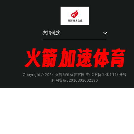
友情链接
窝知视觉
马拉松报名网
黔ICP备18011109号
Copyright © 2024 火箭加速体育官网
黔网安备52010302002196