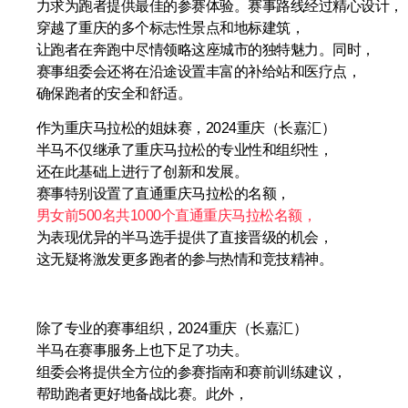
力求为跑者提供最佳的参赛体验。赛事路线经过精心设计，
穿越了重庆的多个标志性景点和地标建筑，
让跑者在奔跑中尽情领略这座城市的独特魅力。同时，
赛事组委会还将在沿途设置丰富的补给站和医疗点，
确保跑者的安全和舒适。
作为重庆马拉松的姐妹赛，2024重庆（长嘉汇）
半马不仅继承了重庆马拉松的专业性和组织性，
还在此基础上进行了创新和发展。
赛事特别设置了直通重庆马拉松的名额，
男女前500名共1000个直通重庆马拉松名额，
为表现优异的半马选手提供了直接晋级的机会，
这无疑将激发更多跑者的参与热情和竞技精神。
除了专业的赛事组织，2024重庆（长嘉汇）
半马在赛事服务上也下足了功夫。
组委会将提供全方位的参赛指南和赛前训练建议，
帮助跑者更好地备战比赛。此外，